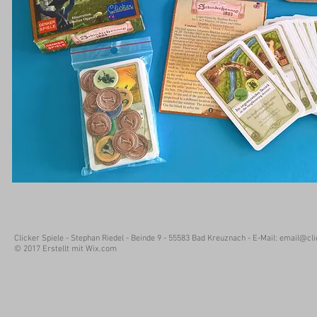
Clicker Spiele - Stephan Riedel - Beinde 9 - 55583 Bad Kreuznach - E-Mail:
email@cli
© 2017 Erstellt mit
Wix.com