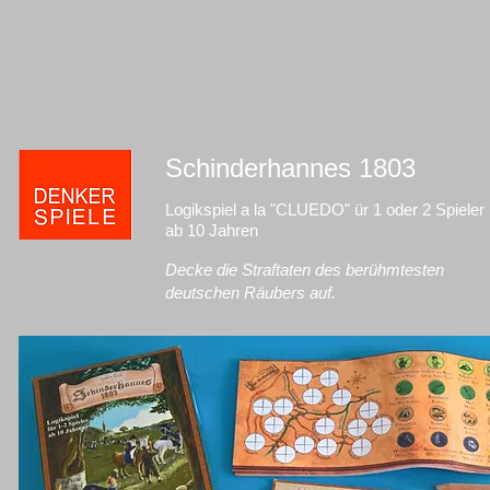
Schinderhannes 1803
Logikspiel a la "CLUEDO" ür 1 oder 2 Spieler
ab 10 Jahren
Decke die Straftaten des berühmtesten
deutschen Räubers auf.